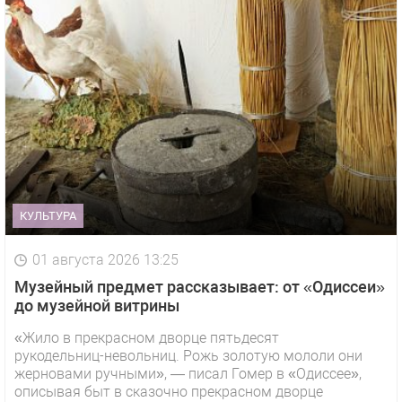
КУЛЬТУРА
01 августа 2026 13:25
Музейный предмет рассказывает: от «Одиссеи»
до музейной витрины
«Жило в прекрасном дворце пятьдесят
рукодельниц-невольниц. Рожь золотую мололи они
жерновами ручными», — писал Гомер в «Одиссее»,
описывая быт в сказочно прекрасном дворце