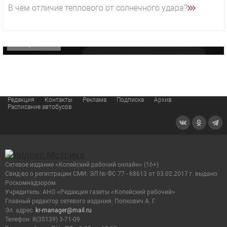
29 октября 2025 15:50
В чем отличие теплового от солнечного удара?
«Звезда» Метрана стала главным героем нового
видео компании
ОФИЦИАЛЬНО
Редакция
Контакты
Реклама
Подписка
Архив
Расписание автобусов
Сетевое издание «Копейский рабочий онлайн» (16+)
Cвид-во о регистрации СМИ: ЭЛ № ФС 77 - 68613 от 03.02.2017 г. выдано
Роскомнадзором
Учредитель: АНО «Редакция газеты «Копейский рабочий»
Главный редактор сетевого издания: Попкович А. Г.
Эл. адрес:
kr-manager@mail.ru
Телефон: 8(35139) 3-71-09