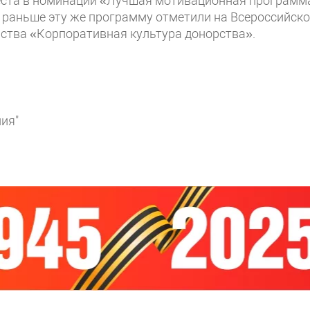
реста в номинации «Лучшая мотивационная программ
ь раньше эту же программу отметили на Всероссийск
рства «Корпоративная культура донорства».
ия"