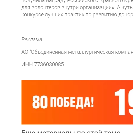
получила награду Российского Красного К
для волонтеров внутри организации». А чут
конкурсе лучших практик по развитию доно
Реклама
АО "Объединенная металлургическая компан
ИНН 7736030085
Еще материалы по этой теме