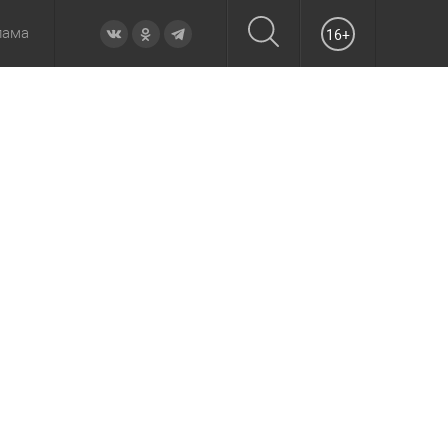
лама
16+
овье
а неделю
Образование
Вчера
Вечерние
Происшествия
Утренние
Официально