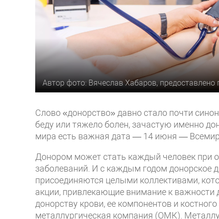
Автор фото: Вячеслав Хабаров, предоставлено
Слово «донорство» давно стало почти синон
беду или тяжело болен, зачастую именно дон
мира есть важная дата — 14 июня — Всемир
Донором может стать каждый человек при о
заболеваний. И с каждым годом донорское д
присоединяются целыми коллективами, кото
акции, привлекающие внимание к важности 
донорству крови, ее компонентов и костног
металлургическая компания (ОМК). Металлур