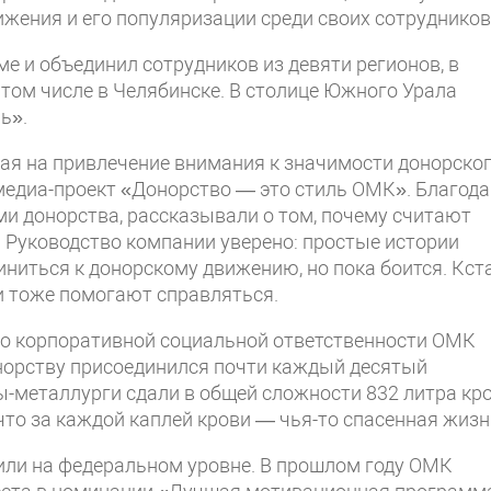
жения и его популяризации среди своих сотрудников
е и объединил сотрудников из девяти регионов, в
том числе в Челябинске. В столице Южного Урала
ль».
ная на привлечение внимания к значимости донорско
медиа-проект «Донорство — это стиль ОМК». Благод
и донорства, рассказывали о том, почему считают
Руководство компании уверено: простые истории
иниться к донорскому движению, но пока боится. Кста
и тоже помогают справляться.
по корпоративной социальной ответственности ОМК
онорству присоединился почти каждый десятый
ы-металлурги сдали в общей сложности 832 литра кр
что за каждой каплей крови — чья-то спасенная жизн
или на федеральном уровне. В прошлом году ОМК