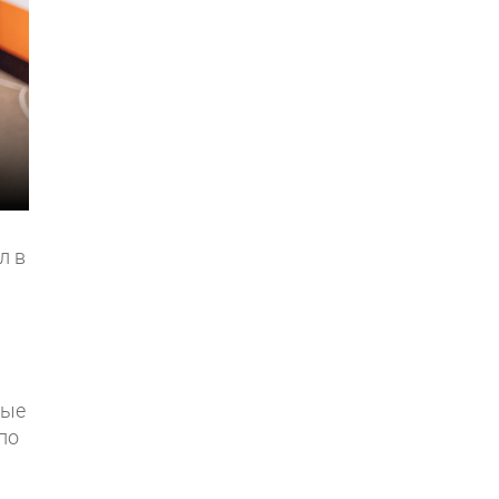
л в
ные
по