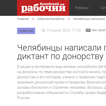
Рубрики
Сет
Главная
События Копейска
Челябинцы написали 
Общество
Экон
19 июня 2025 17:45
СОБЫТИЯ
ERID: 2W5Z
Челябинцы написали 
диктант по донорству
В акции участвовали еще восемь российских реги
на вопросы по теме донорства костного мозга, п
донорства и его истории, узнали о правилах подг
хранения донорской крови и правилах безопасно
основы биологии и строения человека. Вопросы д
разрабатывали специалисты Службы крови Федер
России.