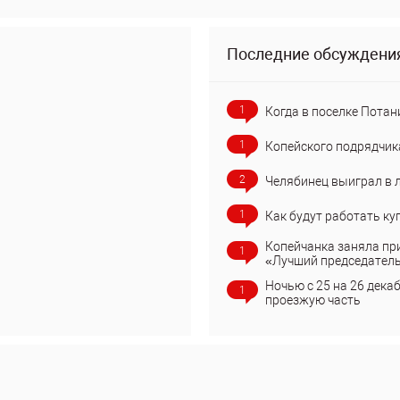
Последние обсуждени
1
Когда в поселке Потан
1
Копейского подрядчик
2
Челябинец выиграл в 
1
Как будут работать ку
Копейчанка заняла пр
1
«Лучший председател
Ночью с 25 на 26 дека
1
проезжую часть