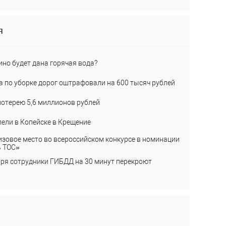
я
ино будет дана горячая вода?
а по уборке дорог оштрафовали на 600 тысяч рублей
лотерею 5,6 миллионов рублей
пели в Копейске в Крещение
изовое место во всероссийском конкурсе в номинации
ь ТОС»
бря сотрудники ГИБДД на 30 минут перекроют