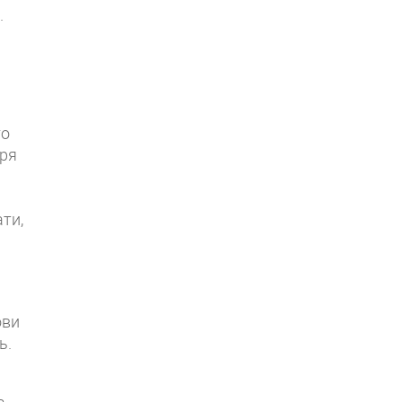
.
го
аря
ти,
ови
ь.