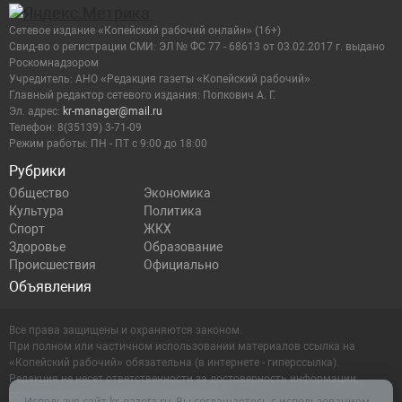
Сетевое издание «Копейский рабочий онлайн» (16+)
Cвид-во о регистрации СМИ: ЭЛ № ФС 77 - 68613 от 03.02.2017 г. выдано
Роскомнадзором
Учредитель: АНО «Редакция газеты «Копейский рабочий»
Главный редактор сетевого издания: Попкович А. Г.
Эл. адрес:
kr-manager@mail.ru
Телефон: 8(35139) 3-71-09
Режим работы: ПН - ПТ с 9:00 до 18:00
Рубрики
Общество
Экономика
Культура
Политика
Спорт
ЖКХ
Здоровье
Образование
Происшествия
Официально
Объявления
Все права защищены и охраняются законом.
При полном или частичном использовании материалов ссылка на
«Копейский рабочий» обязательна (в интернете - гиперссылка).
Редакция не несет ответственности за достоверность информации,
содержащейся в рекламных объявлениях.
Используя сайт kr-gazeta.ru, Вы соглашаетесь с использованием