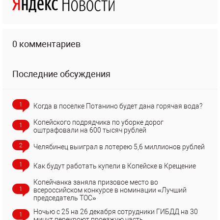
0 комментариев
Последние обсуждения
1
Когда в поселке Потанино будет дана горячая вода?
Копейского подрядчика по уборке дорог
1
оштрафовали на 600 тысяч рублей
2
Челябинец выиграл в лотерею 5,6 миллионов рублей
1
Как будут работать купели в Копейске в Крещение
Копейчанка заняла призовое место во
1
всероссийском конкурсе в номинации «Лучший
председатель ТОС»
Ночью с 25 на 26 декабря сотрудники ГИБДД на 30
1
минут перекроют проезжую часть