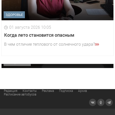
ЗДОРОВЬЕ
01 августа 2026 10:05
1 видео
СМОТРЕТЬ
Когда лето становится опасным
29 октября 2025 15:50
В чем отличие теплового от солнечного удара?
«Звезда» Метрана стала главным героем нового
видео компании
ОФИЦИАЛЬНО
Редакция
Контакты
Реклама
Подписка
Архив
Расписание автобусов