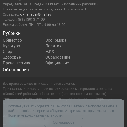
Учредитель: АНО «Редакция газеты «Копейский рабочий»
Главный редактор сетевого издания: Попкович А. Г.
Эл. адрес:
kr-manager@mail.ru
Телефон: 8(35139) 3-71-09
Режим работы: ПН - ПТ с 9:00 до 18:00
Рубрики
Общество
Экономика
Культура
Политика
Спорт
ЖКХ
Здоровье
Образование
Происшествия
Официально
Объявления
Все права защищены и охраняются законом.
При полном или частичном использовании материалов ссылка на
«Копейский рабочий» обязательна (в интернете - гиперссылка).
Редакция не несет ответственности за достоверность информации,
содержащейся в рекламных объявлениях.
Используя сайт kr-gazeta.ru, Вы соглашаетесь с использованием
Настоящий ресурс может содержать материалы 16+
файлов cookie и сервиса «Яндекс.Метрика», которые указаны в
Политике конфиденциальности
.
Соглашаюсь