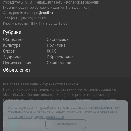
Учредитель: АНО «Редакция газеты «Копейский рабочий»
Главный редактор сетевого издания: Попкович А. Г.
Эл. адрес:
kr-manager@mail.ru
Телефон: 8(35139) 3-71-09
Режим работы: ПН - ПТ с 9:00 до 18:00
Рубрики
Общество
Экономика
Культура
Политика
Спорт
ЖКХ
Здоровье
Образование
Происшествия
Официально
Объявления
Все права защищены и охраняются законом.
При полном или частичном использовании материалов ссылка на
«Копейский рабочий» обязательна (в интернете - гиперссылка).
Редакция не несет ответственности за достоверность информации,
содержащейся в рекламных объявлениях.
Используя сайт kr-gazeta.ru, Вы соглашаетесь с использованием
Настоящий ресурс может содержать материалы 16+
файлов cookie и сервиса «Яндекс.Метрика», которые указаны в
Политике конфиденциальности
.
Соглашаюсь