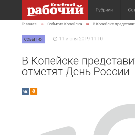
Рубрики
Сет
Главная
События Копейска
В Копейске представи
Общество
Экон
11 июня 2019 11:10
СОБЫТИЯ
В Копейске представи
отметят День России