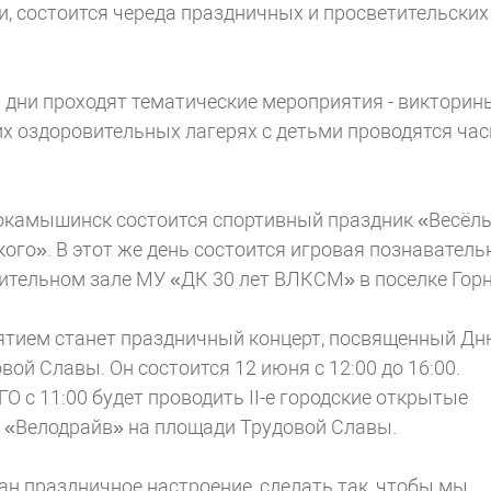
и, состоится череда праздничных и просветительских
и дни проходят тематические мероприятия - викторин
их оздоровительных лагерях с детьми проводятся ча
рокамышинск состоится спортивный праздник «Весёл
го». В этот же день состоится игровая познаватель
ительном зале МУ «ДК 30 лет ВЛКСМ» в поселке Горн
ием станет праздничный концерт, посвященный Д
вой Славы. Он состоится 12 июня с 12:00 до 16:00.
 с 11:00 будет проводить II-е городские открытые
а «Велодрайв» на площади Трудовой Славы.
н праздничное настроение, сделать так, чтобы мы