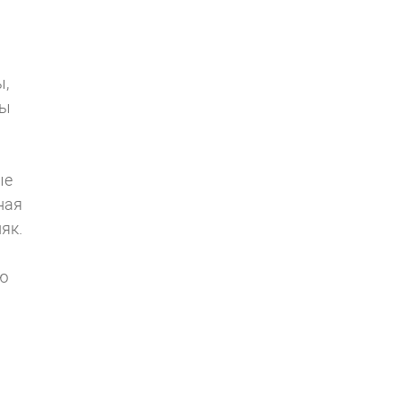
ы,
сы
ые
ная
як.
ню