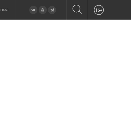
лама
16+
овье
а неделю
Образование
Вчера
Вечерние
Происшествия
Утренние
Официально