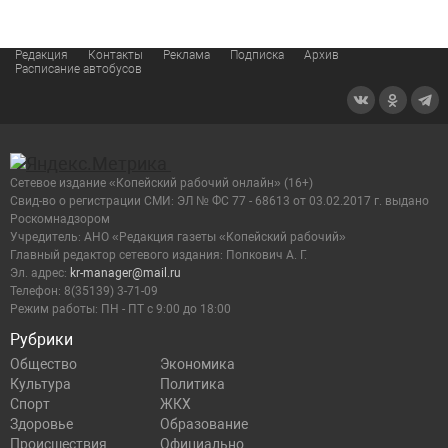
Редакция
Контакты
Реклама
Подписка
Архив
Расписание автобусов
Сетевое издание «Копейский рабочий онлайн» (16+)
Cвид-во о регистрации СМИ: ЭЛ № ФС 77 - 68613 от 03.02.2017 г. выдано
Роскомнадзором
Учредитель: АНО «Редакция газеты «Копейский рабочий»
Главный редактор сетевого издания: Попкович А. Г.
Эл. адрес:
kr-manager@mail.ru
Телефон: 8(35139) 3-71-09
Режим работы: ПН - ПТ с 9:00 до 18:00
Рубрики
Общество
Экономика
Культура
Политика
Спорт
ЖКХ
Здоровье
Образование
Происшествия
Официально