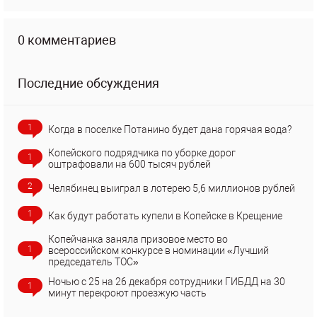
0 комментариев
Последние обсуждения
1
Когда в поселке Потанино будет дана горячая вода?
Копейского подрядчика по уборке дорог
1
оштрафовали на 600 тысяч рублей
2
Челябинец выиграл в лотерею 5,6 миллионов рублей
1
Как будут работать купели в Копейске в Крещение
Копейчанка заняла призовое место во
1
всероссийском конкурсе в номинации «Лучший
председатель ТОС»
Ночью с 25 на 26 декабря сотрудники ГИБДД на 30
1
минут перекроют проезжую часть