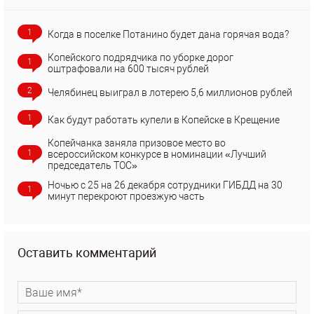
1
Когда в поселке Потанино будет дана горячая вода?
Копейского подрядчика по уборке дорог
1
оштрафовали на 600 тысяч рублей
2
Челябинец выиграл в лотерею 5,6 миллионов рублей
1
Как будут работать купели в Копейске в Крещение
Копейчанка заняла призовое место во
1
всероссийском конкурсе в номинации «Лучший
председатель ТОС»
Ночью с 25 на 26 декабря сотрудники ГИБДД на 30
1
минут перекроют проезжую часть
Оставить комментарий