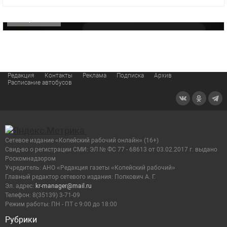
ОФИЦИАЛЬНО
Редакция
Контакты
Реклама
Подписка
Архив
Расписание автобусов
Сетевое издание «Копейский рабочий онлайн» (16+)
Cвид-во о регистрации СМИ: ЭЛ № ФС 77 - 68613 от 03.02.2017 г. выдано
Роскомнадзором
Учредитель: АНО «Редакция газеты «Копейский рабочий»
Главный редактор сетевого издания: Попкович А. Г.
Эл. адрес:
kr-manager@mail.ru
Телефон: 8(35139) 3-71-09
Режим работы: ПН - ПТ с 9:00 до 18:00
Рубрики