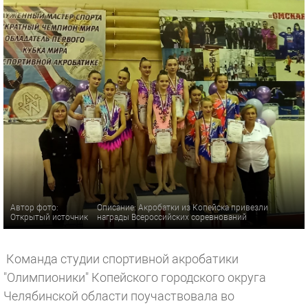
Автор фото:
Описание: Акробатки из Копейска привезли
Открытый источник
награды Всероссийских соревнований
Команда студии спортивной акробатики
"Олимпионики" Копейского городского округа
Челябинской области поучаствовала во