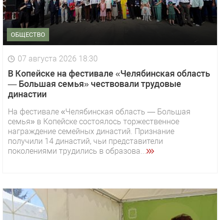
ОБЩЕСТВО
07 августа 2026 18:30
В Копейске на фестивале «Челябинская область
— Большая семья» чествовали трудовые
династии
На фестивале «Челябинская область — Большая
семья» в Копейске состоялось торжественное
награждение семейных династий. Признание
получили 14 династий, чьи представители
поколениями трудились в образова...