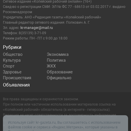
Сетевое издание «Копейский рабочий онлайн» (16+)
Cвид-во о регистрации СМИ: ЭЛ № ФС 77 - 68613 от 03.02.2017 г. выдано
Роскомнадзором
Учредитель: АНО «Редакция газеты «Копейский рабочий»
Главный редактор сетевого издания: Попкович А. Г.
Эл. адрес:
kr-manager@mail.ru
Телефон: 8(35139) 3-71-09
Режим работы: ПН - ПТ с 9:00 до 18:00
Рубрики
Общество
Экономика
Культура
Политика
Спорт
ЖКХ
Здоровье
Образование
Происшествия
Официально
Объявления
Все права защищены и охраняются законом.
При полном или частичном использовании материалов ссылка на
«Копейский рабочий» обязательна (в интернете - гиперссылка).
Редакция не несет ответственности за достоверность информации,
содержащейся в рекламных объявлениях.
Используя сайт kr-gazeta.ru, Вы соглашаетесь с использованием
Настоящий ресурс может содержать материалы 16+
файлов cookie и сервиса «Яндекс.Метрика», которые указаны в