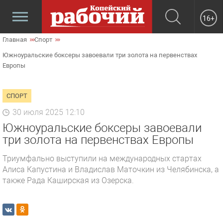
16+
Главная
Спорт
Южноуральские боксеры завоевали три золота на первенствах
Европы
СПОРТ
30 июля 2025 12:10
Южноуральские боксеры завоевали
три золота на первенствах Европы
Триумфально выступили на международных стартах
Алиса Капустина и Владислав Маточкин из Челябинска, а
также Рада Каширская из Озерска.