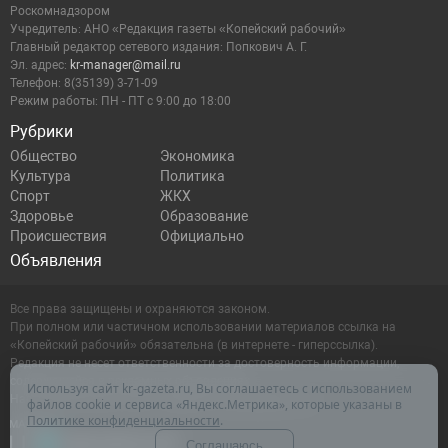
Роскомнадзором
Учредитель: АНО «Редакция газеты «Копейский рабочий»
Главный редактор сетевого издания: Попкович А. Г.
Эл. адрес:
kr-manager@mail.ru
Телефон: 8(35139) 3-71-09
Режим работы: ПН - ПТ с 9:00 до 18:00
Рубрики
Общество
Экономика
Культура
Политика
Спорт
ЖКХ
Здоровье
Образование
Происшествия
Официально
Объявления
Все права защищены и охраняются законом.
При полном или частичном использовании материалов ссылка на
«Копейский рабочий» обязательна (в интернете - гиперссылка).
Редакция не несет ответственности за достоверность информации,
содержащейся в рекламных объявлениях.
Используя сайт kr-gazeta.ru, Вы соглашаетесь с использованием
Настоящий ресурс может содержать материалы 16+
файлов cookie и сервиса «Яндекс.Метрика», которые указаны в
Политике конфиденциальности
.
Соглашаюсь