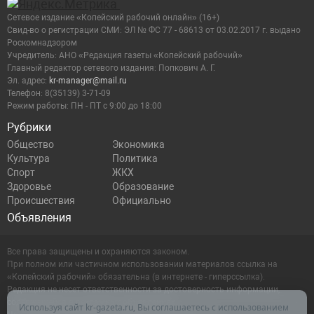
Сетевое издание «Копейский рабочий онлайн» (16+)
Cвид-во о регистрации СМИ: ЭЛ № ФС 77 - 68613 от 03.02.2017 г. выдано
17:00
Из Челябинской области выдворили 32 иностранца,
Роскомнадзором
в том числе лишённых гражданства за угрозу
Учредитель: АНО «Редакция газеты «Копейский рабочий»
безопасности
Главный редактор сетевого издания: Попкович А. Г.
Эл. адрес:
kr-manager@mail.ru
Телефон: 8(35139) 3-71-09
16:35
Режим работы: ПН - ПТ с 9:00 до 18:00
В Копейске ремонтируют дороги
Рубрики
Общество
Экономика
15:00
Челябинская область отправила в Китай
Культура
Политика
очередную партию куриных лап
Спорт
ЖКХ
Здоровье
Образование
Происшествия
Официально
14:00
В Копейске запустили круглосуточный приём
Объявления
заявок об открытых люках
Все права защищены и охраняются законом.
При полном или частичном использовании материалов ссылка на
13:00
В Копейске оживили сказки Владимира Даля для
«Копейский рабочий» обязательна (в интернете - гиперссылка).
юных читателей
Редакция не несет ответственности за достоверность информации,
содержащейся в рекламных объявлениях.
Используя сайт kr-gazeta.ru, Вы соглашаетесь с использованием