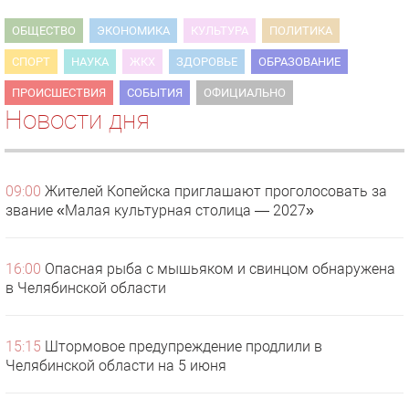
ОБЩЕСТВО
ЭКОНОМИКА
КУЛЬТУРА
ПОЛИТИКА
СПОРТ
НАУКА
ЖКХ
ЗДОРОВЬЕ
ОБРАЗОВАНИЕ
ПРОИСШЕСТВИЯ
СОБЫТИЯ
ОФИЦИАЛЬНО
Новости дня
09:00
Жителей Копейска приглашают проголосовать за
звание «Малая культурная столица — 2027»
16:00
Опасная рыба с мышьяком и свинцом обнаружена
в Челябинской области
15:15
Штормовое предупреждение продлили в
Челябинской области на 5 июня
1 видео
СМОТРЕТЬ
29 октября 2025 15:50