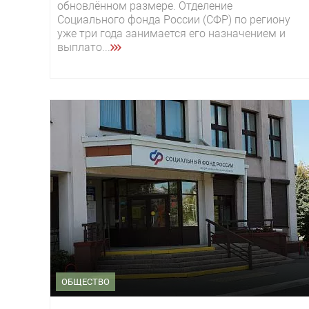
обновлённом размере. Отделение
Социального фонда России (СФР) по региону
уже три года занимается его назначением и
выплато...
ОБЩЕСТВО