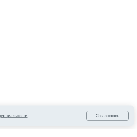
территории ради безопасности детей
13:00
Челябинской филармонии присвоили статус
академической
12:00
2 июля свой профессиональный праздник
отмечают спортивные журналисты
11:00
В Копейске обновляют сквер на проспекте
Ильича и пешеходную зону на улице Борьбы
10:05
Сотрудники полиции Копейска
предупреждают о всплеске туристического
мошенничества
денциальности
.
Соглашаюсь
10:00
Более 20 тысяч семей получили новую