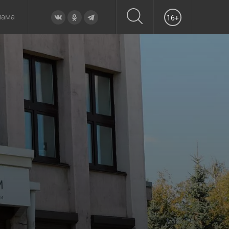
лама
16+
овье
а неделю
Образование
Вчера
Вечерние
Происшествия
Утренние
Официально