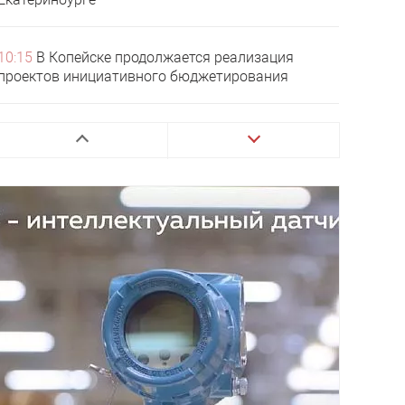
10:15
В Копейске продолжается реализация
проектов инициативного бюджетирования
07:10
Губернатор Челябинской области Алексей
Текслер поздравил южноуральцев с праздником
Сабантуй
16:05
Светлана Логанова покидает пост главы
Копейского округа
14:00
Копейск готовится к мастер‑плану
13:00
Как обезопасить питомца в жару