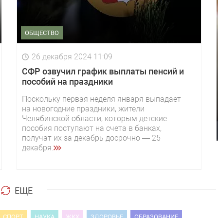
ОБЩЕСТВО
26 декабря 2024 11:09
СФР озвучил график выплаты пенсий и
пособий на праздники
Поскольку первая неделя января выпадает
на новогодние праздники, жители
Челябинской области, которым детские
пособия поступают на счета в банках,
получат их за декабрь досрочно — 25
декабря.
ЕЩЕ
СПОРТ
НАУКА
ЖКХ
ЗДОРОВЬЕ
ОБРАЗОВАНИЕ