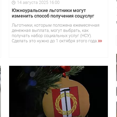
14 августа 2025 16:00
Южноуральские льготники могут
изменить способ получения соцуслуг
Льготники, которым положена ежемесячная
денежная выплата, могут выбрать, как
получать набор социальных услуг (НСУ).
Сделать это нужно до 1 октября этого года.