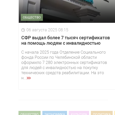
ОБЩЕСТВО
06 августа 2025 08:15
СФР выдал более 7 тысяч сертификатов
на помощь людям с инвалидностью
С начала 2025 года Отделение Социального
фонда России по Челябинской области
оформило 7 280 электронных сертификатов
для людей с инвалидностью на покупку
технических средств реабилитации. На это
н...
ОБЩЕСТВО
ЭКОНОМИКА
КУЛЬТУРА
ПОЛИТИКА