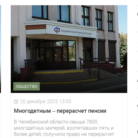
ОБЩЕСТВО
20 декабря 2025 13:00
Многодетным – перерасчет пенсии
В Челябинской области свыше 7800
многодетных матерей, воспитавших пять и
более детей, получили право на перерасчет