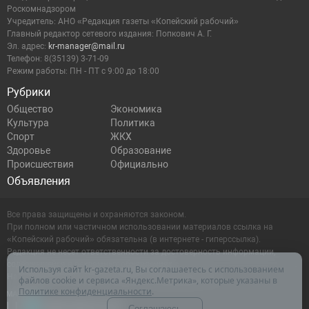
Роскомнадзором
Учредитель: АНО «Редакция газеты «Копейский рабочий»
11:10
В Копейске стартует ремонт дороги на улице
Главный редактор сетевого издания: Попкович А. Г.
Кирова
Эл. адрес:
kr-manager@mail.ru
Телефон: 8(35139) 3-71-09
Режим работы: ПН - ПТ с 9:00 до 18:00
09:00
Жителей Копейска приглашают проголосовать за
Рубрики
звание «Малая культурная столица — 2027»
Общество
Экономика
Культура
Политика
Спорт
ЖКХ
07:10
Губернатор Алексей Текслер поздравил с Днём
Здоровье
Образование
эколога
Происшествия
Официально
Объявления
16:00
Опасная рыба с мышьяком и свинцом обнаружена
Все права защищены и охраняются законом.
в Челябинской области
При полном или частичном использовании материалов ссылка на
«Копейский рабочий» обязательна (в интернете - гиперссылка).
Редакция не несет ответственности за достоверность информации,
15:15
Штормовое предупреждение продлили в
содержащейся в рекламных объявлениях.
Используя сайт kr-gazeta.ru, Вы соглашаетесь с использованием
Челябинской области на 5 июня
Настоящий ресурс может содержать материалы 16+
файлов cookie и сервиса «Яндекс.Метрика», которые указаны в
Политике конфиденциальности
.
Соглашаюсь