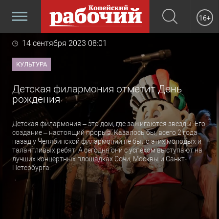
16+
14 сентября 2023 08:01
КУЛЬТУРА
Детская филармония отметит День
рождения
Детская филармония – это дом, где зажигаются звезды. Его
создание – настоящий прорыв. Казалось бы, всего 2 года
назад у Челябинской филармонии не было этих молодых и
талантливых ребят. А сегодня они с успехом выступают на
лучших концертных площадках Сочи, Москвы и Санкт-
Петербурга.