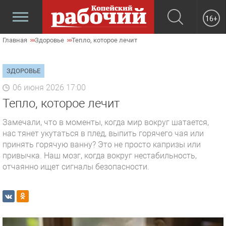
16+
Главная
Здоровье
Тепло, которое лечит
ЗДОРОВЬЕ
06 июня 2026 17:00
Тепло, которое лечит
Замечали, что в моменты, когда мир вокруг шатается,
нас тянет укутаться в плед, выпить горячего чая или
принять горячую ванну? Это не просто капризы или
привычка. Наш мозг, когда вокруг нестабильность,
отчаянно ищет сигналы безопасности.