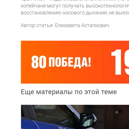
копейчане могут получать высокотехнологи
восстановлению носового дыхания, не выезж
Автор статьи: Елизавета Астапкович
Еще материалы по этой теме