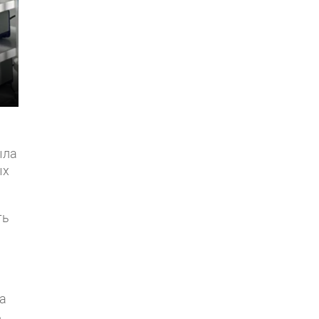
ыла
ых
ть
а
ь