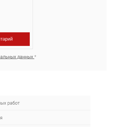
нальных данных.
*
ных работ
ья