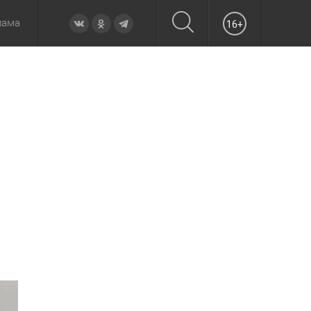
лама
16+
овье
а неделю
Образование
Вчера
Вечерние
Происшествия
Утренние
Официально