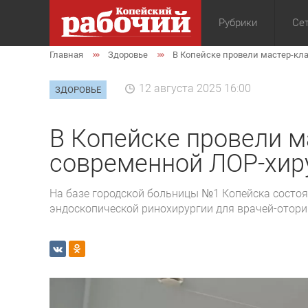
Рубрики
Сет
Главная
Здоровье
В Копейске провели мастер-кл
Общество
Экон
12 августа 2025 16:00
ЗДОРОВЬЕ
В Копейске провели м
современной ЛОР-хир
На базе городской больницы №1 Копейска состоя
эндоскопической ринохирургии для врачей-отор