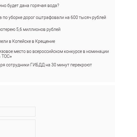
ино будет дана горячая вода?
а по уборке дорог оштрафовали на 600 тысяч рублей
лотерею 5,6 миллионов рублей
пели в Копейске в Крещение
изовое место во всероссийском конкурсе в номинации
ь ТОС»
бря сотрудники ГИБДД на 30 минут перекроют