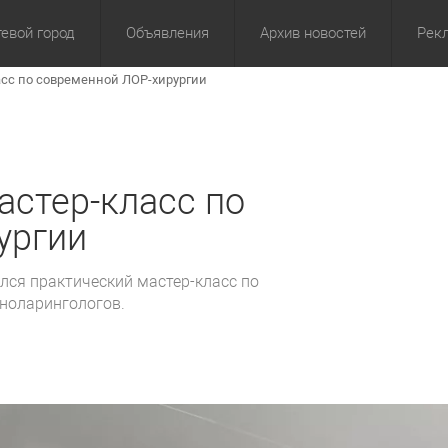
евой город
Объявления
Архив новостей
Рек
асс по современной ЛОР-хирургии
омика
Культура
Политика
За сутки
Спорт
За 3 дня
ЖКХ
Здор
З
астер-класс по
ургии
лся практический мастер-класс по
иноларингологов.