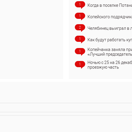
1
Когда в поселке Потан
1
Копейского подрядчик
2
Челябинец выиграл в 
1
Как будут работать ку
Копейчанка заняла пр
1
«Лучший председател
Ночью с 25 на 26 дека
1
проезжую часть