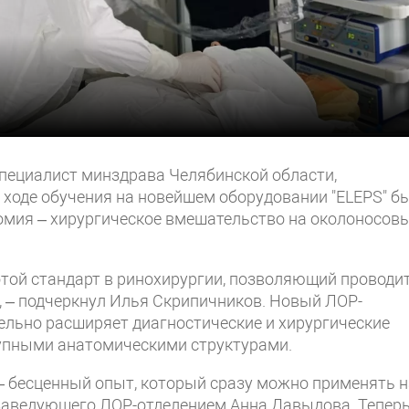
пециалист минздрава Челябинской области,
 ходе обучения на новейшем оборудовании "ELEPS" б
омия – хирургическое вмешательство на околоносов
отой стандарт в ринохирургии, позволяющий проводи
 – подчеркнул Илья Скрипичников. Новый ЛОР-
ельно расширяет диагностические и хирургические
тупными анатомическими структурами.
– бесценный опыт, который сразу можно применять н
. заведующего ЛОР-отделением Анна Давыдова. Тепер