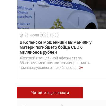
26 июля 2026 16:00
В Копейске мошенники выманили у
матери погибшего бойца СВО 6
миллионов рублей
Жертвой изощрённой аферы стала
66‑летняя местная жительница — мать
военнослужащего, погибшего в ...
Читайте еще новости