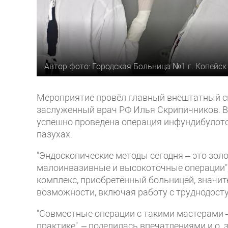
Автор фото: Городская Больница №1 г. Копейск
Мероприятие провёл главный внештатный с
заслуженный врач РФ Илья Скрипичников. В
успешно проведена операция инфундибулот
пазухах.
"Эндоскопические методы сегодня – это зол
малоинвазивные и высокоточные операции",
комплекс, приобретённый больницей, значит
возможности, включая работу с труднодос
"Совместные операции с такими мастерами 
практике", – поделилась впечатлениями и.о