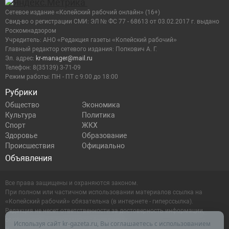
Сетевое издание «Копейский рабочий онлайн» (16+)
Cвид-во о регистрации СМИ: ЭЛ № ФС 77 - 68613 от 03.02.2017 г. выдано
Роскомнадзором
Учредитель: АНО «Редакция газеты «Копейский рабочий»
Главный редактор сетевого издания: Попкович А. Г.
Эл. адрес:
kr-manager@mail.ru
Телефон: 8(35139) 3-71-09
Режим работы: ПН - ПТ с 9:00 до 18:00
Рубрики
Общество
Экономика
Культура
Политика
Спорт
ЖКХ
Здоровье
Образование
Происшествия
Официально
Объявления
Все права защищены и охраняются законом.
При полном или частичном использовании материалов ссылка на
«Копейский рабочий» обязательна (в интернете - гиперссылка).
Редакция не несет ответственности за достоверность информации,
содержащейся в рекламных объявлениях.
Используя сайт kr-gazeta.ru, Вы соглашаетесь с использованием
Настоящий ресурс может содержать материалы 16+