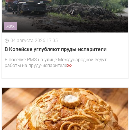
ЖКХ
04 августа 2026 17:35
В Копейске углубляют пруды‑испарители
В посёлке РМЗ на улице Международной ведут
работы на пруду‑испарителе