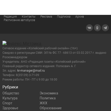
Редакция
Контакты
Реклама
Подписка
Архив
Расписание автобусов
Сетевое издание «Копейский рабочий онлайн» (16+)
Cвид-во о регистрации СМИ: ЭЛ № ФС 77 - 68613 от 03.02.2017 г. выдано
Роскомнадзором
Учредитель: АНО «Редакция газеты «Копейский рабочий»
Главный редактор сетевого издания: Попкович А. Г.
Эл. адрес:
kr-manager@mail.ru
Телефон: 8(35139) 3-71-09
Режим работы: ПН - ПТ с 9:00 до 18:00
Рубрики
Общество
Экономика
Культура
Политика
Спорт
ЖКХ
Здоровье
Образование