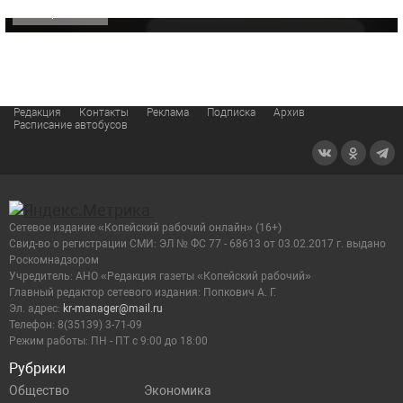
ОФИЦИАЛЬНО
Редакция
Контакты
Реклама
Подписка
Архив
Расписание автобусов
Сетевое издание «Копейский рабочий онлайн» (16+)
Cвид-во о регистрации СМИ: ЭЛ № ФС 77 - 68613 от 03.02.2017 г. выдано
Роскомнадзором
Учредитель: АНО «Редакция газеты «Копейский рабочий»
Главный редактор сетевого издания: Попкович А. Г.
Эл. адрес:
kr-manager@mail.ru
Телефон: 8(35139) 3-71-09
Режим работы: ПН - ПТ с 9:00 до 18:00
Рубрики
Общество
Экономика