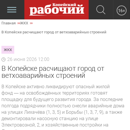
16+
Главная
ЖКХ
В Копейске расчищают город от ветхоаварийных строений
ЖКХ
26 июня 2026 12:00
В Копейске расчищают город от
ветхоаварийных строений
В Копейске активно ликвидируют опасный жилой
фонд — на освобождённых территориях готовят
площадку для будущего развития города. За последние
полгода подрядчики полностью снесли аварийные дома
на улицах Лихачёва (1, 3, 5) и Борьбы (1, 3, 7, 9), а также
демонтировали насосную станцию на улице
Электровозной, 2, и хозяйственные постройки на