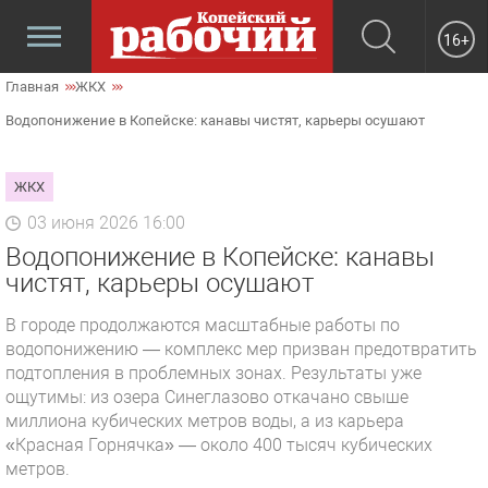
16+
Главная
ЖКХ
Водопонижение в Копейске: канавы чистят, карьеры осушают
ЖКХ
03 июня 2026 16:00
Водопонижение в Копейске: канавы
чистят, карьеры осушают
В городе продолжаются масштабные работы по
водопонижению — комплекс мер призван предотвратить
подтопления в проблемных зонах. Результаты уже
ощутимы: из озера Синеглазово откачано свыше
миллиона кубических метров воды, а из карьера
«Красная Горнячка» — около 400 тысяч кубических
метров.