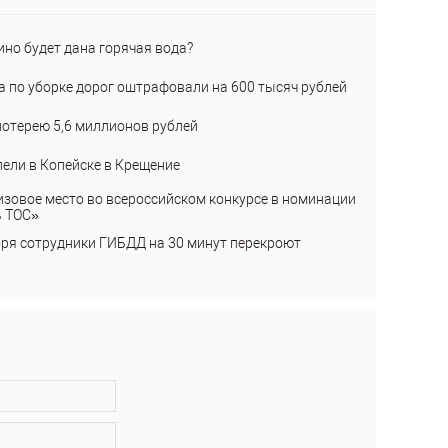
ино будет дана горячая вода?
а по уборке дорог оштрафовали на 600 тысяч рублей
лотерею 5,6 миллионов рублей
пели в Копейске в Крещение
изовое место во всероссийском конкурсе в номинации
ь ТОС»
бря сотрудники ГИБДД на 30 минут перекроют