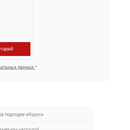
нальных данных.
*
на подлодке «Курск»
тметили наградой