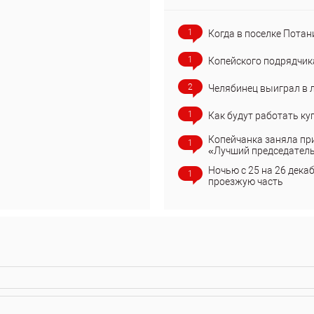
1
Когда в поселке Потан
1
Копейского подрядчик
2
Челябинец выиграл в 
1
Как будут работать ку
Копейчанка заняла пр
1
«Лучший председател
Ночью с 25 на 26 дека
1
проезжую часть