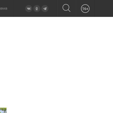
лама
16+
овье
а неделю
Образование
Вчера
Вечерние
Происшествия
Утренние
Официально