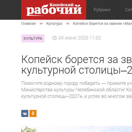
Рубрики
Сет
Главная
Культура
Копейск борется за звание «Ма
Общество
Экон
04 июня 2026 11:00
КУЛЬТУРА
Копейск борется за з
культурной столицы–
Помогите родному городу победить — примите уч
Министерства культуры Челябинской области! Ко
культурной столицы–2027», и успех во многом за