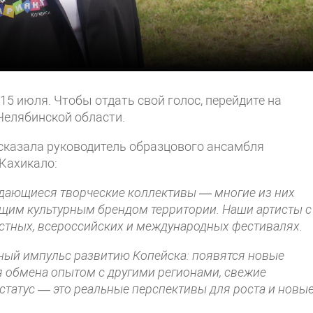
15 июля. Чтобы отдать свой голос, перейдите на
Челябинской области.
ссказала руководитель образцового ансамбля
Кахикало:
ыдающиеся творческие коллективы — многие из них
ящим культурным брендом территории. Наши артисты с
стных, всероссийских и международных фестивалях.
щный импульс развитию Копейска: появятся новые
 обмена опытом с другими регионами, свежие
 статус — это реальные перспективы для роста и новы