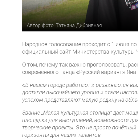
Автор фото: Татьяна Дибривная
Народное голосование проходит с 1 июня по 
официальный сайт Министерства культуры 
О том, почему так важно проголосовать, ра
современного танца «Русский вариант» Яна 
«В нашем городе работают и развиваются в
достигли высочайшего уровня и стали насто
успехом представляют малую родину на обла
Звание „Малая культурная столица“ даст мо
площадки для выступлений, возможности для
творческие проекты. Это не просто почётный
горизонты для наших талантов.