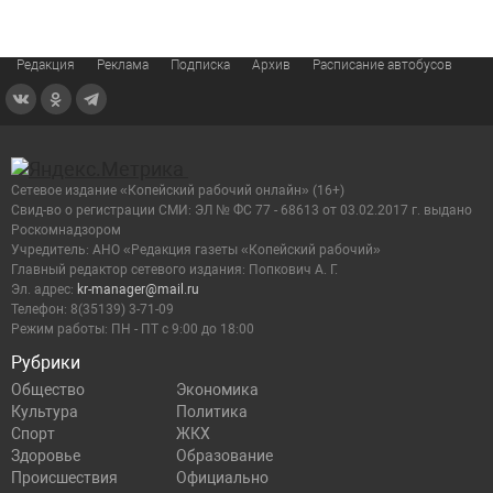
Редакция
Реклама
Подписка
Архив
Расписание автобусов
Сетевое издание «Копейский рабочий онлайн» (16+)
Cвид-во о регистрации СМИ: ЭЛ № ФС 77 - 68613 от 03.02.2017 г. выдано
Роскомнадзором
Учредитель: АНО «Редакция газеты «Копейский рабочий»
Главный редактор сетевого издания: Попкович А. Г.
Эл. адрес:
kr-manager@mail.ru
Телефон: 8(35139) 3-71-09
Режим работы: ПН - ПТ с 9:00 до 18:00
Рубрики
Общество
Экономика
Культура
Политика
Спорт
ЖКХ
Здоровье
Образование
Происшествия
Официально