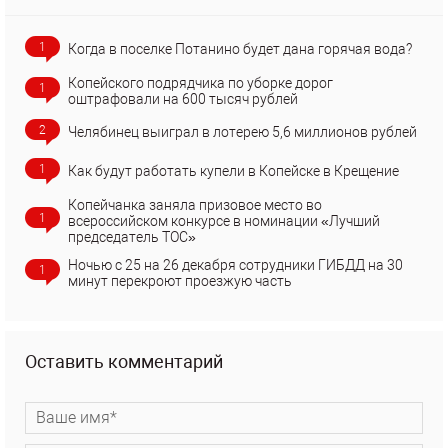
1
Когда в поселке Потанино будет дана горячая вода?
Копейского подрядчика по уборке дорог
1
оштрафовали на 600 тысяч рублей
2
Челябинец выиграл в лотерею 5,6 миллионов рублей
1
Как будут работать купели в Копейске в Крещение
Копейчанка заняла призовое место во
1
всероссийском конкурсе в номинации «Лучший
председатель ТОС»
Ночью с 25 на 26 декабря сотрудники ГИБДД на 30
1
минут перекроют проезжую часть
Оставить комментарий