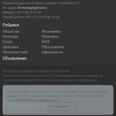
Главный редактор сетевого издания: Попкович А. Г.
Эл. адрес:
kr-manager@mail.ru
Телефон: 8(35139) 3-71-09
Режим работы: ПН - ПТ с 9:00 до 18:00
Рубрики
Общество
Экономика
Культура
Политика
Спорт
ЖКХ
Здоровье
Образование
Происшествия
Официально
Объявления
Все права защищены и охраняются законом.
При полном или частичном использовании материалов ссылка на
«Копейский рабочий» обязательна (в интернете - гиперссылка).
Редакция не несет ответственности за достоверность информации,
содержащейся в рекламных объявлениях.
Используя сайт kr-gazeta.ru, Вы соглашаетесь с использованием
Настоящий ресурс может содержать материалы 16+
файлов cookie и сервиса «Яндекс.Метрика», которые указаны в
Политике конфиденциальности
.
Соглашаюсь