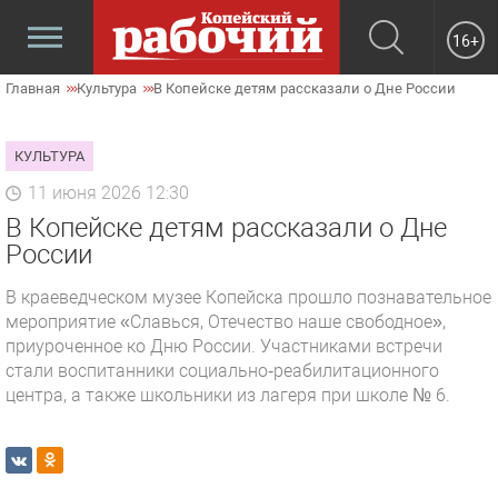
16+
Главная
Культура
В Копейске детям рассказали о Дне России
КУЛЬТУРА
11 июня 2026 12:30
В Копейске детям рассказали о Дне
России
В краеведческом музее Копейска прошло познавательное
мероприятие «Славься, Отечество наше свободное»,
приуроченное ко Дню России. Участниками встречи
стали воспитанники социально‑реабилитационного
центра, а также школьники из лагеря при школе № 6.