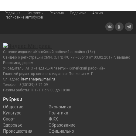
Редакция
Контакты
Реклама
Подписка
Архив
Расписание автобусов
Сетевое издание «Копейский рабочий онлайн» (16+)
Cвид-во о регистрации СМИ: ЭЛ № ФС 77 - 68613 от 03.02.2017 г. выдано
Роскомнадзором
Учредитель: АНО «Редакция газеты «Копейский рабочий»
Главный редактор сетевого издания: Попкович А. Г.
Эл. адрес:
kr-manager@mail.ru
Телефон: 8(35139) 3-71-09
Режим работы: ПН - ПТ с 9:00 до 18:00
Рубрики
Общество
Экономика
Культура
Политика
Спорт
ЖКХ
Здоровье
Образование
Происшествия
Официально