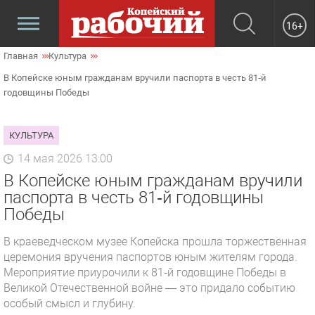
16+
Главная
Культура
В Копейске юным гражданам вручили паспорта в честь 81‑й
годовщины Победы
КУЛЬТУРА
14 мая 2026 13:00
В Копейске юным гражданам вручили
паспорта в честь 81‑й годовщины
Победы
В краеведческом музее Копейска прошла торжественная
церемония вручения паспортов юным жителям города.
Мероприятие приурочили к 81‑й годовщине Победы в
Великой Отечественной войне — это придало событию
особый смысл и глубину.