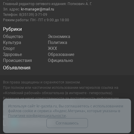
Главный редактор сетевого издания: Попкович А. Г.
Эл. адрес:
kr-manager@mail.ru
Телефон: 8(35139) 3-71-09
Режим работы: ПН - ПТ с 9:00 до 18:00
Рубрики
Общество
Экономика
Культура
Политика
Спорт
ЖКХ
Здоровье
Образование
Происшествия
Официально
Объявления
Все права защищены и охраняются законом.
При полном или частичном использовании материалов ссылка на
«Копейский рабочий» обязательна (в интернете - гиперссылка).
Редакция не несет ответственности за достоверность информации,
содержащейся в рекламных объявлениях.
Используя сайт kr-gazeta.ru, Вы соглашаетесь с использованием
Настоящий ресурс может содержать материалы 16+
файлов cookie и сервиса «Яндекс.Метрика», которые указаны в
Политике конфиденциальности
.
Соглашаюсь