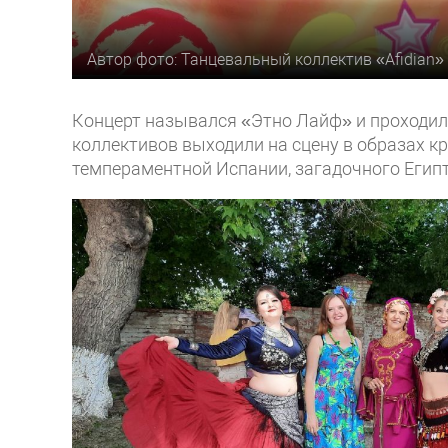
Автор фото: Танцевальный коллектив «Afidian»
Концерт назывался «Этно Лайф» и проходил
коллективов выходили на сцену в образах кр
темпераментной Испании, загадочного Егип