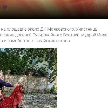
 на площадке около ДК Маяковского. Участницы
асавиц древней Руси, знойного Востока, мудрой Инди
та и самобытных Гавайских остров.