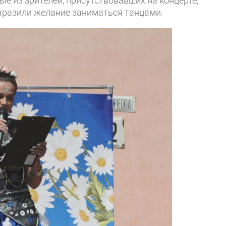
е из зрителей, присутствовавших на концерте,
ыразили желание заниматься танцами.