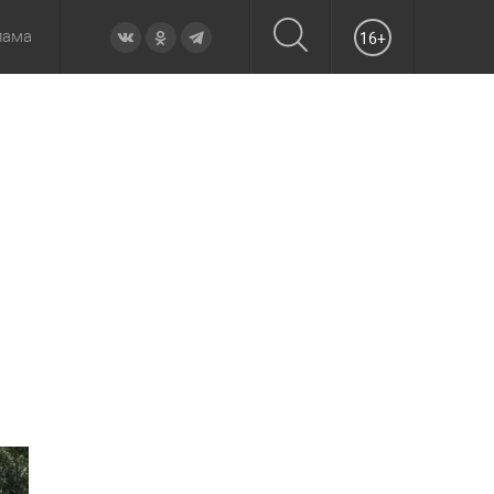
лама
16+
овье
а неделю
Образование
Вчера
Вечерние
Происшествия
Утренние
Официально