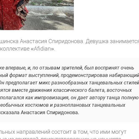
шинска Анастасия Спиридонова. Девушка занимаетс
оллективе «Afidian».
 впервые, и, по отзывам зрителей, был воспринят очень
чный формат выступлений, продемонстрировав набирающи
 Он предполагает микс разнообразных танцевальных стиле
ходятся вместе движения классического балета, восточных
дполагался как импровизация, он дает автору танца полную
, необычных костюмов и разноплановых танцевальных
ссказала Анастасия Спиридонова.
ьных направлений состоит в том, что ими могут