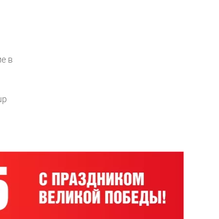
е в
up