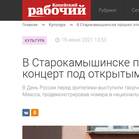
Рубрики
Сет
Главная
Культура
В Старокамышинске прошел этн
Общество
Экон
16 июня 2021 13:53
КУЛЬТУРА
В Старокамышинске п
концерт под открыты
В День России перед зрителями выступили творче
Миасса, продемонстрировав номера в националь