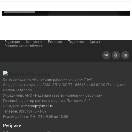
ОФИЦИАЛЬНО
Редакция
Контакты
Реклама
Подписка
Архив
Расписание автобусов
Сетевое издание «Копейский рабочий онлайн» (16+)
Cвид-во о регистрации СМИ: ЭЛ № ФС 77 - 68613 от 03.02.2017 г. выдано
Роскомнадзором
Учредитель: АНО «Редакция газеты «Копейский рабочий»
Главный редактор сетевого издания: Попкович А. Г.
Эл. адрес:
kr-manager@mail.ru
Телефон: 8(35139) 3-71-09
Режим работы: ПН - ПТ с 9:00 до 18:00
Рубрики