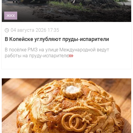
ЖКХ
04 августа 2026 17:35
В Копейске углубляют пруды‑испарители
В посёлке РМЗ на улице Международной ведут
работы на пруду‑испарителе