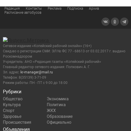
Редакция
Контакты
Реклама
Подписка
Архив
Расписание автобусов
Сетевое издание «Копейский рабочий онлайн» (16+)
Cвид-во о регистрации СМИ: ЭЛ № ФС 77 - 68613 от 03.02.2017 г. выдано
Роскомнадзором
Учредитель: АНО «Редакция газеты «Копейский рабочий»
Главный редактор сетевого издания: Попкович А. Г.
Эл. адрес:
kr-manager@mail.ru
Телефон: 8(35139) 3-71-09
Режим работы: ПН - ПТ с 9:00 до 18:00
Рубрики
Общество
Экономика
Культура
Политика
Спорт
ЖКХ
Здоровье
Образование
Происшествия
Официально
Объявления