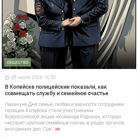
ОБЩЕСТВО
08 июля 2026 16:30
В Копейске полицейские показали, как
совмещать службу и семейное счастье
Накануне Дня семьи, любви и верности сотрудники
полиции Копейска стали участниками
Всероссийской акции «Команда Родных», которая
чествует крепкие семейные союзы в рядах органов
внутренних дел. Сре...