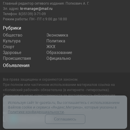
Главный редактор сетевого издания: Попкович А. Г.
Эл. адрес:
kr-manager@mail.ru
Телефон: 8(35139) 3-71-09
Режим работы: ПН - ПТ с 9:00 до 18:00
Рубрики
Общество
Экономика
Культура
Политика
Спорт
ЖКХ
Здоровье
Образование
Происшествия
Официально
Объявления
Все права защищены и охраняются законом.
При полном или частичном использовании материалов ссылка на
«Копейский рабочий» обязательна (в интернете - гиперссылка).
Редакция не несет ответственности за достоверность информации,
содержащейся в рекламных объявлениях.
Используя сайт kr-gazeta.ru, Вы соглашаетесь с использованием
Настоящий ресурс может содержать материалы 16+
файлов cookie и сервиса «Яндекс.Метрика», которые указаны в
Политике конфиденциальности
.
Соглашаюсь