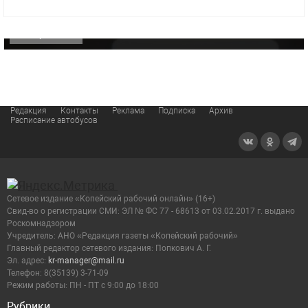
видео компании
ОФИЦИАЛЬНО
Редакция
Контакты
Реклама
Подписка
Архив
Расписание автобусов
Сетевое издание «Копейский рабочий онлайн» (16+)
Cвид-во о регистрации СМИ: ЭЛ № ФС 77 - 68613 от 03.02.2017 г. выдано
Роскомнадзором
Учредитель: АНО «Редакция газеты «Копейский рабочий»
Главный редактор сетевого издания: Попкович А. Г.
Эл. адрес:
kr-manager@mail.ru
Телефон: 8(35139) 3-71-09
Режим работы: ПН - ПТ с 9:00 до 18:00
Рубрики