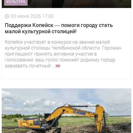
КУЛЬТУРА
03 июня 2026 17:00
Поддержи Копейск — помоги городу стать
малой культурной столицей!
Копейск участвует в конкурсе на звание малой
культурной столицы Челябинской области. Горожан
приглашают принять активное участие в
голосовании: ваш голос поможет родному городу
завоевать почётный ...