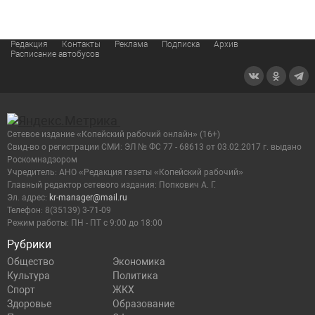
Редакция
Контакты
Реклама
Подписка
Архив
Расписание автобусов
Сетевое издание «Копейский рабочий онлайн» (16+)
Cвид-во о регистрации СМИ: ЭЛ № ФС 77 - 68613 от 03.02.2017 г. выдано
Роскомнадзором
Учредитель: АНО «Редакция газеты «Копейский рабочий»
Главный редактор сетевого издания: Попкович А. Г.
Эл. адрес:
kr-manager@mail.ru
Телефон: 8(35139) 3-71-09
Режим работы: ПН - ПТ с 9:00 до 18:00
Рубрики
Общество
Экономика
Культура
Политика
Спорт
ЖКХ
Здоровье
Образование