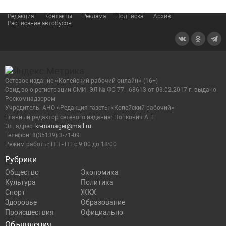
Редакция
Контакты
Реклама
Подписка
Архив
Расписание автобусов
Сетевое издание «Копейский рабочий онлайн» (16+)
Cвид-во о регистрации СМИ: ЭЛ № ФС 77 - 68613 от 03.02.2017 г. выдано
Роскомнадзором
Учредитель: АНО «Редакция газеты «Копейский рабочий»
Главный редактор сетевого издания: Попкович А. Г.
Эл. адрес:
kr-manager@mail.ru
Телефон: 8(35139) 3-71-09
Режим работы: ПН - ПТ с 9:00 до 18:00
Рубрики
Общество
Экономика
Культура
Политика
Спорт
ЖКХ
Здоровье
Образование
Происшествия
Официально
Объявления