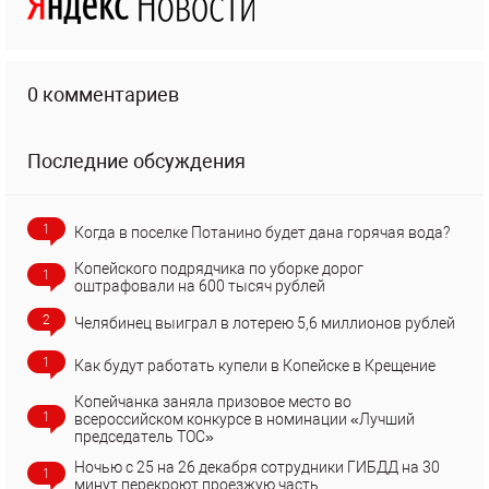
0 комментариев
Последние обсуждения
1
Когда в поселке Потанино будет дана горячая вода?
Копейского подрядчика по уборке дорог
1
оштрафовали на 600 тысяч рублей
2
Челябинец выиграл в лотерею 5,6 миллионов рублей
1
Как будут работать купели в Копейске в Крещение
Копейчанка заняла призовое место во
1
всероссийском конкурсе в номинации «Лучший
председатель ТОС»
Ночью с 25 на 26 декабря сотрудники ГИБДД на 30
1
минут перекроют проезжую часть