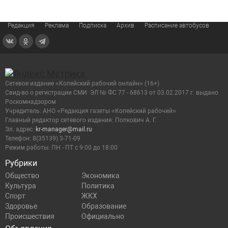
Редакция
Реклама
Подписка
Архив
Расписание автобусов
Сетевое издание «Копейский рабочий онлайн» (16+)
Cвид-во о регистрации СМИ: ЭЛ № ФС 77 - 68613 от 03.02.2017 г. выдано
Роскомнадзором
Учредитель: АНО «Редакция газеты «Копейский рабочий»
Главный редактор сетевого издания: Попкович А. Г.
Эл. адрес:
kr-manager@mail.ru
Телефон: 8(35139) 3-71-09
Режим работы: ПН - ПТ с 9:00 до 18:00
Рубрики
Общество
Экономика
Культура
Политика
Спорт
ЖКХ
Здоровье
Образование
Происшествия
Официально