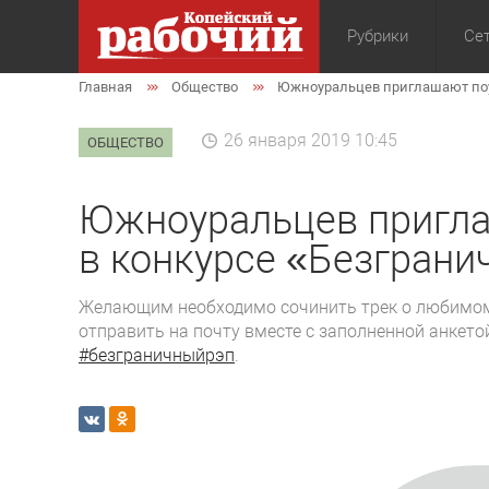
Рубрики
Сет
Главная
Общество
Южноуральцев приглашают поу
Общество
Экон
26 января 2019 10:45
ОБЩЕСТВО
Южноуральцев пригла
в конкурсе «Безграни
Желающим необходимо сочинить трек о любимом 
отправить на почту вместе с заполненной анкето
#безграничныйрэп
.