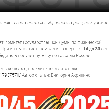
олько о достоинствах выбранного города, но и упомян
ет Комитет Государственной Думы по физической
. Принять участие в нем могут рэперы от
14 до 30
лет.
бедитель получит путевку по городам России.
 о конкурсе, пройдите по этой ссылке:
m/17937570/
Автор статьи: Виктория Ахряпина