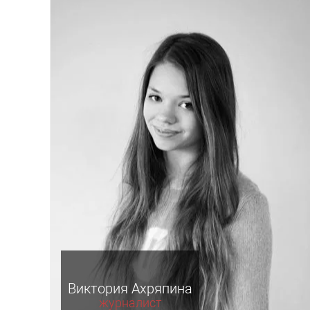
Виктория Ахряпина
журналист