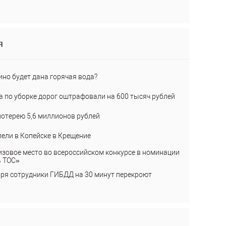
я
ино будет дана горячая вода?
а по уборке дорог оштрафовали на 600 тысяч рублей
лотерею 5,6 миллионов рублей
пели в Копейске в Крещение
изовое место во всероссийском конкурсе в номинации
ь ТОС»
бря сотрудники ГИБДД на 30 минут перекроют