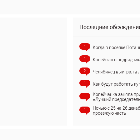
Последние обсуждени
1
Когда в поселке Потан
1
Копейского подрядчик
2
Челябинец выиграл в 
1
Как будут работать ку
Копейчанка заняла пр
1
«Лучший председател
Ночью с 25 на 26 дека
1
проезжую часть