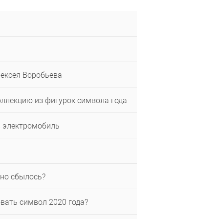
лексея Воробьева
ллекцию из фигурок символа года
в электромобиль
чно сбылось?
вать символ 2020 года?