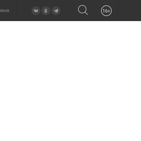
лама
16+
овье
а неделю
Образование
Вчера
Вечерние
Происшествия
Утренние
Официально