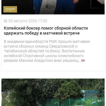
СПОРТ
03 августа 2026 17:00
Копейский боксер помог сборной области
одержать победу в матчевой встрече
В академии единоборств РМК прошла матчевая
встреча сборных команд Свердловской и
Челябинской областей по боксу. Воспитанник
копейской Спортивной школы олимпийского
резерва Максим Асадуллин внес решающ...