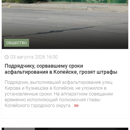
ОБЩЕСТВО
03 августа 2026 16:00
Подрядчику, сорвавшему сроки
асфальтирования в Копейске, грозят штрафы
Подрядчик, выполнявший асфальтирование улиц
Кирова и Кузнецова в Копейске, не уложился в
1 видео
СМОТРЕТЬ
установленные сроки. На аппаратном совещании
временно исполняющий полномочия главы
29 октября 2025 15:50
Копейского городского округа...
«Звезда» Метрана стала главным героем нового
видео компании
ОФИЦИАЛЬНО