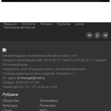
Редакция
Контакты
Реклама
Подписка
Архив
Расписание автобусов
Сетевое издание «Копейский рабочий онлайн» (16+)
Cвид-во о регистрации СМИ: ЭЛ № ФС 77 - 68613 от 03.02.2017 г. выдано
Роскомнадзором
Учредитель: АНО «Редакция газеты «Копейский рабочий»
Главный редактор сетевого издания: Попкович А. Г.
Эл. адрес:
kr-manager@mail.ru
Телефон: 8(35139) 3-71-09
Режим работы: ПН - ПТ с 9:00 до 18:00
Рубрики
Общество
Экономика
Культура
Политика
Спорт
ЖКХ