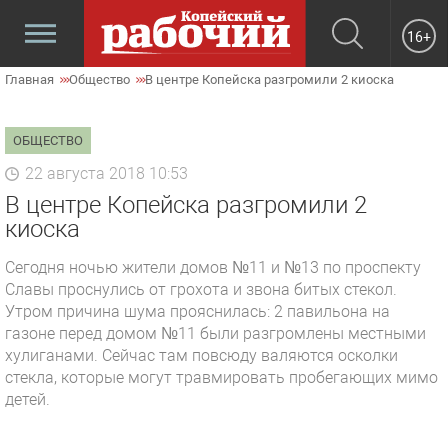
16+
Главная
Общество
В центре Копейска разгромили 2 киоска
ОБЩЕСТВО
22 августа 2018 10:53
В центре Копейска разгромили 2
киоска
Сегодня ночью жители домов №11 и №13 по проспекту
Славы проснулись от грохота и звона битых стекол.
Утром причина шума прояснилась: 2 павильона на
газоне перед домом №11 были разгромлены местными
хулиганами. Сейчас там повсюду валяются осколки
стекла, которые могут травмировать пробегающих мимо
детей.