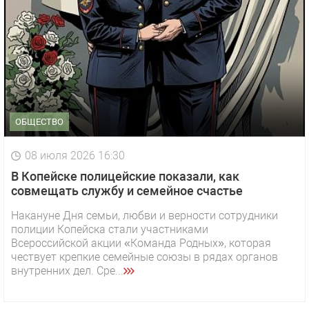
ОБЩЕСТВО
08 июля 2026 16:30
В Копейске полицейские показали, как
совмещать службу и семейное счастье
Накануне Дня семьи, любви и верности сотрудники
полиции Копейска стали участниками
Всероссийской акции «Команда Родных», которая
чествует крепкие семейные союзы в рядах органов
внутренних дел. Сре...