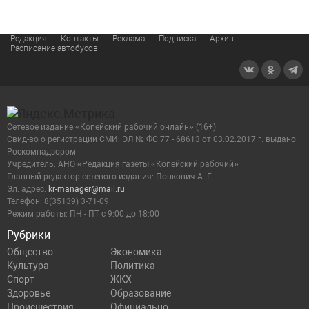
Редакция
Контакты
Реклама
Подписка
Архив
Расписание автобусов
Сетевое издание «Копейский рабочий онлайн» (16+)
Cвид-во о регистрации СМИ: ЭЛ № ФС 77 - 68613 от 03.02.2017 г. выдано
Роскомнадзором
Учредитель: АНО «Редакция газеты «Копейский рабочий»
Главный редактор сетевого издания: Попкович А. Г.
Эл. адрес:
kr-manager@mail.ru
Телефон: 8(35139) 3-71-09
Режим работы: ПН - ПТ с 9:00 до 18:00
Рубрики
Общество
Экономика
Культура
Политика
Спорт
ЖКХ
Здоровье
Образование
Происшествия
Официально