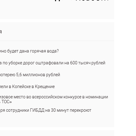
я
ино будет дана горячая вода?
а по уборке дорог оштрафовали на 600 тысяч рублей
лотерею 5,6 миллионов рублей
пели в Копейске в Крещение
изовое место во всероссийском конкурсе в номинации
ь ТОС»
бря сотрудники ГИБДД на 30 минут перекроют