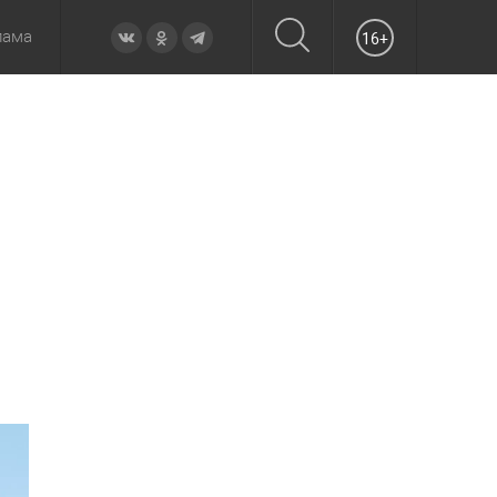
лама
16+
овье
а неделю
Образование
Вчера
Вечерние
Происшествия
Утренние
Официально