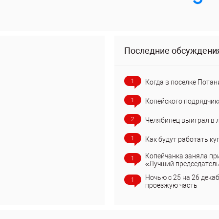
Последние обсуждени
1
Когда в поселке Потан
1
Копейского подрядчик
2
Челябинец выиграл в 
1
Как будут работать ку
Копейчанка заняла пр
1
«Лучший председател
Ночью с 25 на 26 дека
1
проезжую часть