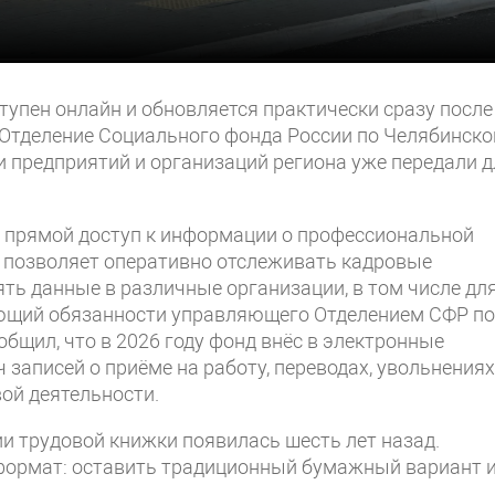
упен онлайн и обновляется практически сразу после
в Отделение Социального фонда России по Челябинско
чи предприятий и организаций региона уже передали 
 прямой доступ к информации о профессиональной
о позволяет оперативно отслеживать кадровые
ть данные в различные организации, в том числе дл
яющий обязанности управляющего Отделением СФР по
щил, что в 2026 году фонд внёс в электронные
записей о приёме на работу, переводах, увольнениях
вой деятельности.
и трудовой книжки появилась шесть лет назад.
ормат: оставить традиционный бумажный вариант 