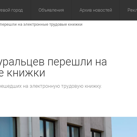
евой город
Объявления
Архив новостей
Рек
 перешли на электронные трудовые книжки
омика
Культура
Политика
За сутки
Спорт
За 3 дня
ЖКХ
Здор
З
уральцев перешли на
е книжки
ерешедших на электронную трудовую книжку.