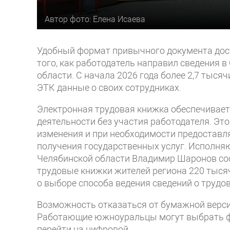
Автор фото: Елена Исаева
Удобный формат привычного документа дост
того, как работодатель направил сведения 
области. С начала 2026 года более 2,7 тыся
ЭТК данные о своих сотрудниках.
Электронная трудовая книжка обеспечивает
деятельности без участия работодателя. Эт
изменения и при необходимости предоставля
получения государственных услуг. Исполн
Челябинской области Владимир Шаронов сооб
трудовые книжки жителей региона 220 тысяч 
о выборе способа ведения сведений о трудо
Возможность отказаться от бумажной верси
Работающие южноуральцы могут выбрать ф
перейти на цифровой.