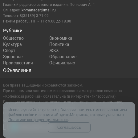
Главный редактор сетевого издания: Попкович А. Г.
Эл. адрес:
kr-manager@mail.ru
Телефон: 8(35139) 3-71-09
Режим работы: ПН - ПТ с 9:00 до 18:00
Рубрики
Общество
Экономика
Культура
Политика
Спорт
ЖКХ
Здоровье
Образование
Происшествия
Официально
Объявления
Все права защищены и охраняются законом.
При полном или частичном использовании материалов ссылка на
«Копейский рабочий» обязательна (в интернете - гиперссылка).
Редакция не несет ответственности за достоверность информации,
содержащейся в рекламных объявлениях.
Используя сайт kr-gazeta.ru, Вы соглашаетесь с использованием
Настоящий ресурс может содержать материалы 16+
файлов cookie и сервиса «Яндекс.Метрика», которые указаны в
Политике конфиденциальности
.
Соглашаюсь