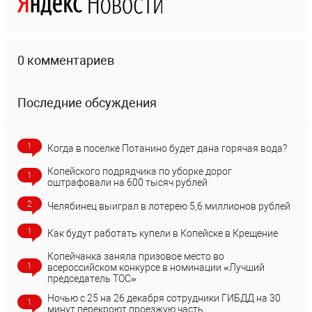
0 комментариев
Последние обсуждения
1
Когда в поселке Потанино будет дана горячая вода?
Копейского подрядчика по уборке дорог
1
оштрафовали на 600 тысяч рублей
2
Челябинец выиграл в лотерею 5,6 миллионов рублей
1
Как будут работать купели в Копейске в Крещение
Копейчанка заняла призовое место во
1
всероссийском конкурсе в номинации «Лучший
председатель ТОС»
Ночью с 25 на 26 декабря сотрудники ГИБДД на 30
1
минут перекроют проезжую часть