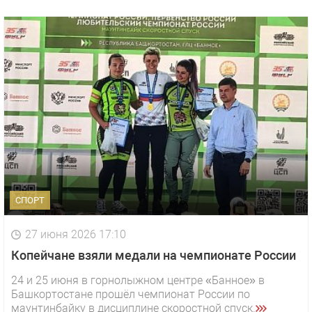
СПОРТ
27 июня 2026 17:10
Копейчане взяли медали на чемпионате России
24 и 25 июня в горнолыжном центре «Банное» в
Башкортостане прошёл чемпионат России по
маунтинбайку в дисциплине скоростной спуск.