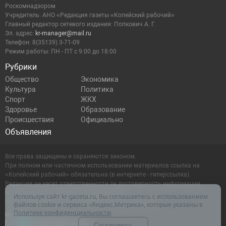
Роскомнадзором
Учредитель: АНО «Редакция газеты «Копейский рабочий»
Главный редактор сетевого издания: Попкович А. Г.
Эл. адрес:
kr-manager@mail.ru
Телефон: 8(35139) 3-71-09
Режим работы: ПН - ПТ с 9:00 до 18:00
Рубрики
Общество
Экономика
Культура
Политика
Спорт
ЖКХ
Здоровье
Образование
Происшествия
Официально
Объявления
Все права защищены и охраняются законом.
При полном или частичном использовании материалов ссылка на
«Копейский рабочий» обязательна (в интернете - гиперссылка).
Редакция не несет ответственности за достоверность информации,
содержащейся в рекламных объявлениях.
Используя сайт kr-gazeta.ru, Вы соглашаетесь с использованием
Настоящий ресурс может содержать материалы 16+
файлов cookie и сервиса «Яндекс.Метрика», которые указаны в
Политике конфиденциальности
.
Соглашаюсь