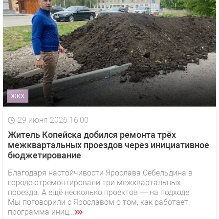
ЖКХ
29 июня 2026 16:00
Житель Копейска добился ремонта трёх
межквартальных проездов через инициативное
бюджетирование
Благодаря настойчивости Ярослава Себельдина в
городе отремонтировали три межквартальных
проезда. А ещё несколько проектов — на подходе.
Мы поговорили с Ярославом о том, как работает
программа иниц...