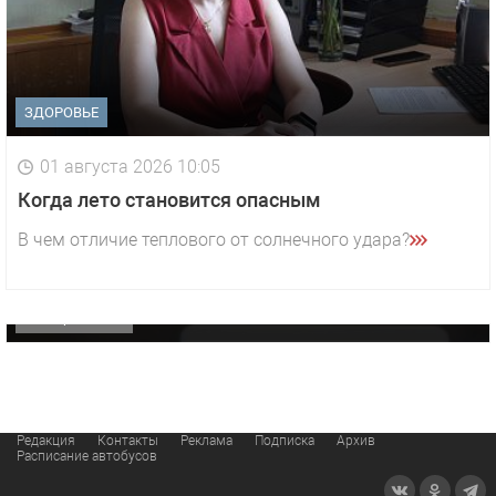
ЗДОРОВЬЕ
01 августа 2026 10:05
1 видео
СМОТРЕТЬ
Когда лето становится опасным
29 октября 2025 15:50
В чем отличие теплового от солнечного удара?
«Звезда» Метрана стала главным героем нового
видео компании
ОФИЦИАЛЬНО
Редакция
Контакты
Реклама
Подписка
Архив
Расписание автобусов