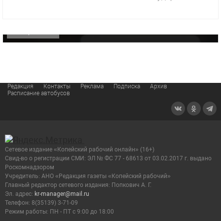
«Звезда» Метрана стала главным героем нового
видео компании
ОФИЦИАЛЬНО
Редакция
Контакты
Реклама
Подписка
Архив
Расписание автобусов
Сетевое издание «Копейский рабочий онлайн» (16+)
Cвид-во о регистрации СМИ: ЭЛ № ФС 77 - 68613 от 03.02.2017 г. выдано
Роскомнадзором
Учредитель: АНО «Редакция газеты «Копейский рабочий»
Главный редактор сетевого издания: Попкович А. Г.
Эл. адрес:
kr-manager@mail.ru
Телефон: 8(35139) 3-71-09
Режим работы: ПН - ПТ с 9:00 до 18:00