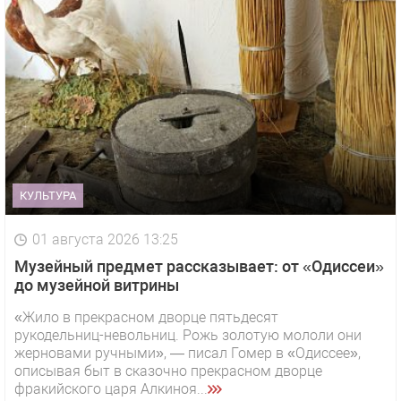
КУЛЬТУРА
01 августа 2026 13:25
Музейный предмет рассказывает: от «Одиссеи»
до музейной витрины
«Жило в прекрасном дворце пятьдесят
рукодельниц-невольниц. Рожь золотую мололи они
жерновами ручными», — писал Гомер в «Одиссее»,
описывая быт в сказочно прекрасном дворце
фракийского царя Алкиноя...