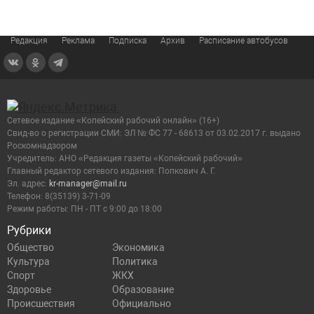
Редакция
Реклама
Подписка
Архив
Расписание автобусов
Сетевое издание «Копейский рабочий онлайн» (16+)
Cвид-во о регистрации СМИ: ЭЛ № ФС 77 - 68613 от 03.02.2017 г. выдано
Роскомнадзором
Учредитель: АНО «Редакция газеты «Копейский рабочий»
Главный редактор сетевого издания: Попкович А. Г.
Эл. адрес:
kr-manager@mail.ru
Телефон: 8(35139) 3-71-09
Режим работы: ПН - ПТ с 9:00 до 18:00
Рубрики
Общество
Экономика
Культура
Политика
Спорт
ЖКХ
Здоровье
Образование
Происшествия
Официально