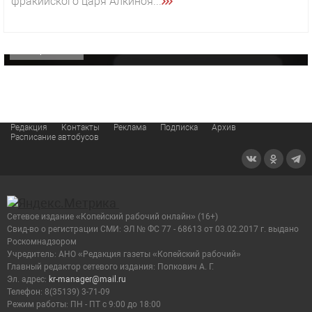
фракийского царя Алкиноя...
«Звезда» Метрана стала главным героем нового
видео компании
ОФИЦИАЛЬНО
Редакция
Контакты
Реклама
Подписка
Архив
Расписание автобусов
Сетевое издание «Копейский рабочий онлайн» (16+)
Cвид-во о регистрации СМИ: ЭЛ № ФС 77 - 68613 от 03.02.2017 г. выдано
Роскомнадзором
Учредитель: АНО «Редакция газеты «Копейский рабочий»
Главный редактор сетевого издания: Попкович А. Г.
Эл. адрес:
kr-manager@mail.ru
Телефон: 8(35139) 3-71-09
Режим работы: ПН - ПТ с 9:00 до 18:00