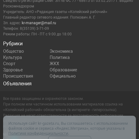
Cвид-во о регистрации СМИ: ЭЛ № ФС 77 - 68613 от 03.02.2017 г. выдано
Роскомнадзором
Учредитель: АНО «Редакция газеты «Копейский рабочий»
Главный редактор сетевого издания: Попкович А. Г.
Эл. адрес:
kr-manager@mail.ru
Телефон: 8(35139) 3-71-09
Режим работы: ПН - ПТ с 9:00 до 18:00
Рубрики
Общество
Экономика
Культура
Политика
Спорт
ЖКХ
Здоровье
Образование
Происшествия
Официально
Объявления
Все права защищены и охраняются законом.
При полном или частичном использовании материалов ссылка на
«Копейский рабочий» обязательна (в интернете - гиперссылка).
Редакция не несет ответственности за достоверность информации,
содержащейся в рекламных объявлениях.
Используя сайт kr-gazeta.ru, Вы соглашаетесь с использованием
Настоящий ресурс может содержать материалы 16+
файлов cookie и сервиса «Яндекс.Метрика», которые указаны в
Политике конфиденциальности
.