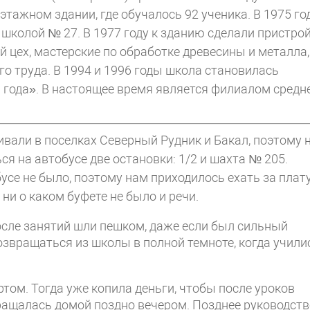
тажном здании, где обучалось 92 ученика. В 1975 го
школой № 27. В 1977 году к зданию сделали пристрой
 цех, мастерские по обработке древесины и металла,
 труда. В 1994 и 1996 годы школа становилась
 года». В настоящее время является филиалом средн
вали в поселках Северный Рудник и Бакал, поэтому 
я на автобусе две остановки: 1/2 и шахта № 205.
усе не было, поэтому нам приходилось ехать за плату
ни о каком буфете не было и речи.
после занятий шли пешком, даже если был сильный
озвращаться из школы в полной темноте, когда учили
том. Тогда уже копила деньги, чтобы после уроков
ращалась домой поздно вечером. Позднее руководств