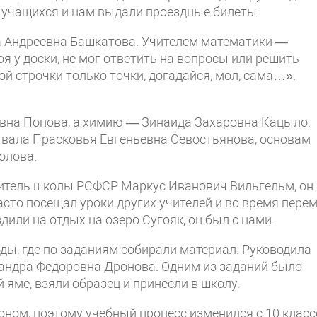
 учащихся и нам выдали проездные билеты.
а Андреевна Башкатова. Учителем математики —
оя у доски, не мог ответить на вопросы или решить
ой строчки только точки, догадайся, мол, сама…».
вна Попова, а химию — Зинаида Захаровна Кацыло.
вала Прасковья Евгеньевна Севостьянова, основам
олова.
итель школы РСФСР Маркус Иванович Вильгельм, он
сто посещал уроки других учителей и во время пере
здили на отдых на озеро Сугояк, он был с нами.
оды, где по заданиям собирали материал. Руководила
андра Федоровна Дронова. Одним из заданий было
 яме, взяли образец и принесли в школу.
ном, поэтому учебный процесс изменился с 10 класс