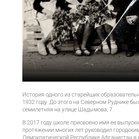
История одного из старейших образователь
1932 году. До этого на Северном Руднике бы
семилетняя на улице Шадымова, 7.
В 2017 году школе присвоено имя ее выпуск
протяжении многих лет руководил городски
Демократической Республике Афганистан в 