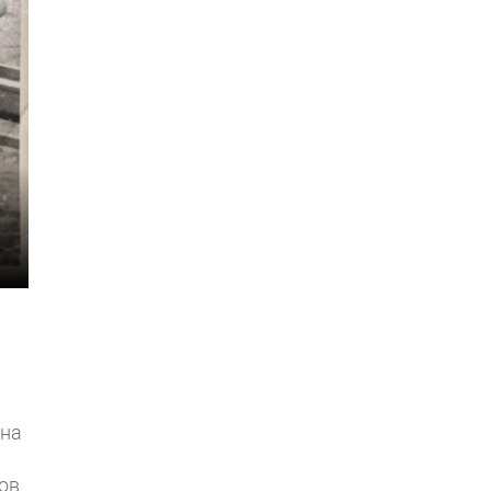
 на
ов