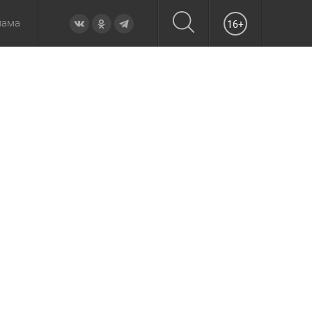
лама
16+
овье
а неделю
Образование
Вчера
Вечерние
Происшествия
Утренние
Официально