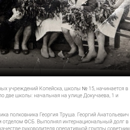
ных учреждений Копейска, школы № 15, начинается в
ло две школы: начальная на улице Докучаева, 1 и
ника полковника Георгия Труша. Георгий Анатольевич
м отделом ФСБ. Выполнял интернациональный долг в
качестве руководителя оперативной группы советник