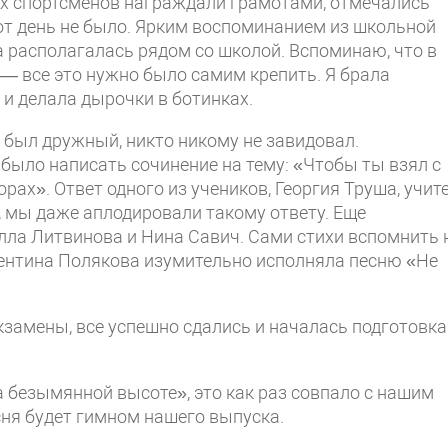
их спортсменов награждали грамотами, отмечались
тот день не было. Ярким воспоминанием из школьной
 располагалась рядом со школой. Вспоминаю, что в
— все это нужно было самим крепить. Я брала
 и делала дырочки в ботинках.
 был дружный, никто никому не завидовал.
было написать сочинение на тему: «Чтобы ты взял с
орах». Ответ одного из учеников, Георгия Труша, учит
, мы даже аплодировали такому ответу. Еще
Алла Литвинова и Нина Савич. Сами стихи вспомнить 
лентина Полякова изумительно исполняла песню «Не
кзамены, все успешно сдались и началась подготовка
а безымянной высоте», это как раз совпало с нашим
сня будет гимном нашего выпуска.