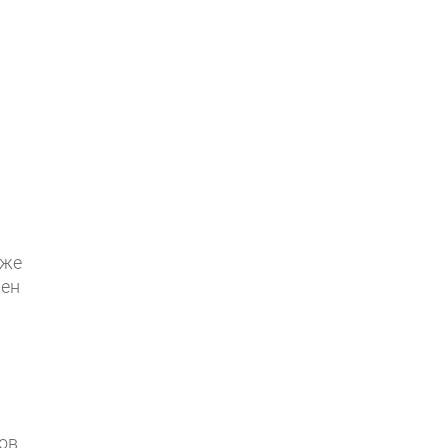
 же
мен
ов