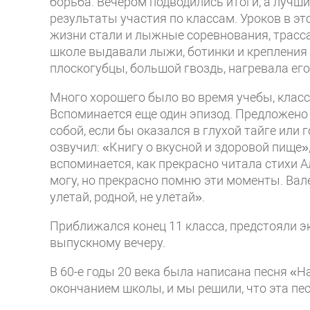
борьба. Вечером подводились итоги, а лучш
результаты участия по классам. Уроков в э
жизни стали и лыжные соревнования, трасса
школе выдавали лыжи, ботинки и крепления 
плоскогубцы, большой гвоздь, нагревала его
Много хорошего было во время учебы, класс
Вспоминается еще один эпизод. Предложено 
собой, если бы оказался в глухой тайге или г
озвучил: «Книгу о вкусной и здоровой пище»
вспоминается, как прекрасно читала стихи 
могу, но прекрасно помню эти моменты. Ва
улетай, родной, не улетай».
Приближался конец 11 класса, предстояли э
выпускному вечеру.
В 60-е годы 20 века была написана песня «Н
окончанием школы, и мы решили, что эта пе