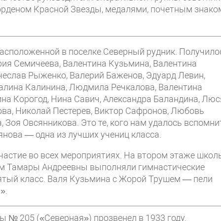
орденом Красной Звезды, медалями, почетным знако
расположенной в поселке Северный рудник. Получило
рия Семичеева, Валентина Кузьмина, Валентина
чеслав Рыженко, Валерий Баженов, Эдуард Левин,
Галина Калинина, Людмила Речкалова, Валентина
ина Корогод, Нина Савич, Александра Баландина, Люс
ова, Николай Пестерев, Виктор Сафронов, Любовь
 Зоя Овсянникова. Это те, кого нам удалось вспомни
янова — одна из лучших учениц класса.
частие во всех мероприятиях. На втором этаже школ
ом Тамары Андреевны выполняли гимнастические
ятый класс. Валя Кузьмина с Жорой Трушем — пели
».
ы № 205 («Северная») прозвенел в 1933 году.