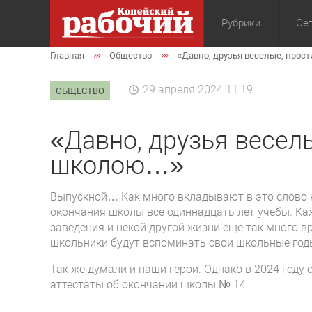
Рубрики
Сет
Главная
Общество
«Давно, друзья веселые, про
Общество
Экон
29 апреля 2024 11:19
ОБЩЕСТВО
«Давно, друзья весел
школою…»
Выпускной… Как много вкладывают в это слово 
окончания школы все одиннадцать лет учебы. Каж
заведения и некой другой жизни еще так много в
школьники будут вспоминать свои школьные годы
Так же думали и наши герои. Однако в 2024 году 
аттестаты об окончании школы № 14.