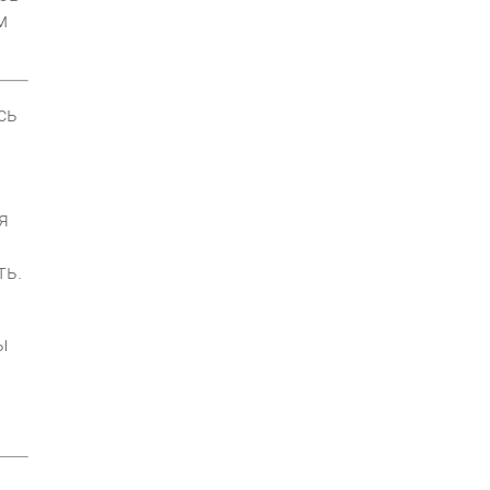
м
сь
я
ть.
ы