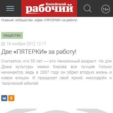
16+
Главная
Общество
Две «ПЯТЕРКИ» за работу!
ОБЩЕСТВО
16 ноября 2012 12:17
Две «ПЯТЕРКИ» за работу!
Считается, что 55 лет — это пенсионный возраст. Но для
Дома культуры имени Кирова все лучшее только
начинается, ведь в 2007 году он обрел вторую жизнь и
новое «лицо». И празднует свой яркий, «молодой» и
творческий юбилей